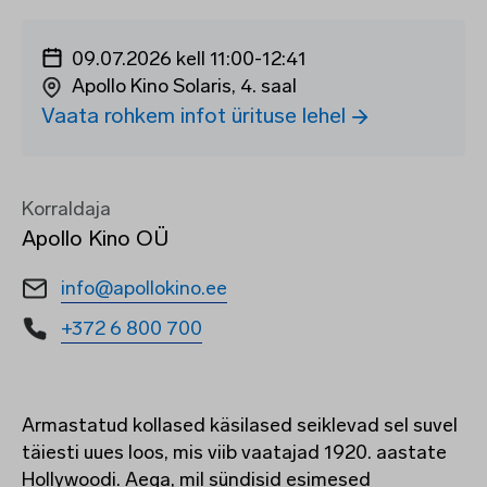
09.07.2026 kell 11:00
-
12:41
Apollo Kino Solaris, 4. saal
Vaata rohkem infot ürituse lehel
Korraldaja
Apollo Kino OÜ
info@apollokino.ee
+372 6 800 700
Armastatud kollased käsilased seiklevad sel suvel
täiesti uues loos, mis viib vaatajad 1920. aastate
Hollywoodi. Aega, mil sündisid esimesed