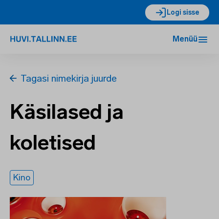
Logi sisse
Menüü
Tagasi nimekirja juurde
Käsilased ja
koletised
Kino