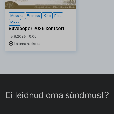
Muusika
Etendus
Kino
Pidu
Mess
Suveooper 2026 kontsert
8.8.2026, 18:00
Tallinna raekoda
Ei leidnud oma sündmust?