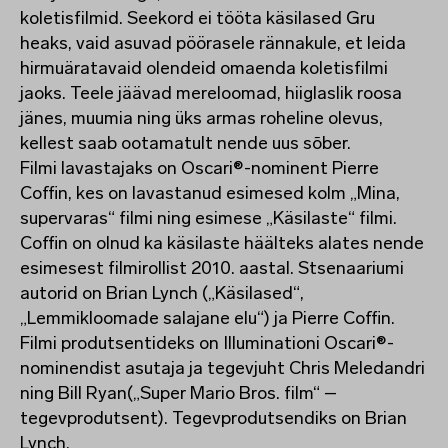
koletisfilmid. Seekord ei tööta käsilased Gru
heaks, vaid asuvad pöörasele rännakule, et leida
hirmuäratavaid olendeid omaenda koletisfilmi
jaoks. Teele jäävad mereloomad, hiiglaslik roosa
jänes, muumia ning üks armas roheline olevus,
kellest saab ootamatult nende uus sõber.
Filmi lavastajaks on Oscari®-nominent Pierre
Coffin, kes on lavastanud esimesed kolm „Mina,
supervaras“ filmi ning esimese „Käsilaste“ filmi.
Coffin on olnud ka käsilaste häälteks alates nende
esimesest filmirollist 2010. aastal. Stsenaariumi
autorid on Brian Lynch („Käsilased“,
„Lemmikloomade salajane elu“) ja Pierre Coffin.
Filmi produtsentideks on Illuminationi Oscari®-
nominendist asutaja ja tegevjuht Chris Meledandri
ning Bill Ryan(„Super Mario Bros. film“ –
tegevprodutsent). Tegevprodutsendiks on Brian
Lynch.