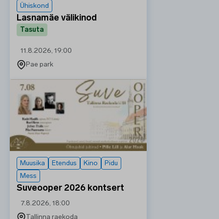
Ühiskond
Lasnamäe välikinod
Tasuta
11.8.2026, 19:00
Pae park
Muusika
Etendus
Kino
Pidu
Mess
Suveooper 2026 kontsert
7.8.2026, 18:00
Tallinna raekoda