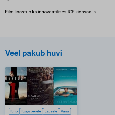
Film linastub ka innovaatilises ICE kinosaalis.
Veel pakub huvi
Kino
Kogu perele
Lapsele
Varia