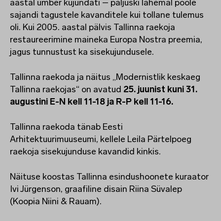
aastal ümber kujundati – paljuski lähemal poole
sajandi tagustele kavanditele kui tollane tulemus
oli. Kui 2005. aastal pälvis Tallinna raekoja
restaureerimine maineka Europa Nostra preemia,
jagus tunnustust ka sisekujundusele.
Tallinna raekoda ja näitus „Modernistlik keskaeg
Tallinna raekojas“ on avatud
25. juunist kuni 31.
augustini E-N kell 11-18 ja R-P kell 11-16.
Tallinna raekoda tänab Eesti
Arhitektuurimuuseumi, kellele Leila Pärtelpoeg
raekoja sisekujunduse kavandid kinkis.
Näituse koostas Tallinna esindushoonete kuraator
Ivi Jürgenson, graafiline disain Riina Süvalep
(Koopia Niini & Rauam).