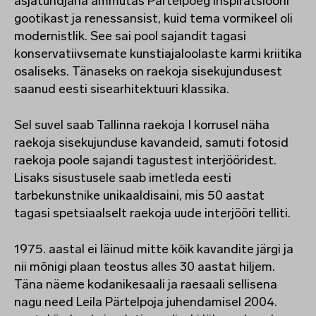
asjatundjana ammutas Pärtelpoeg inspiratsiooni
gootikast ja renessansist, kuid tema vormikeel oli
modernistlik. See sai pool sajandit tagasi
konservatiivsemate kunstiajaloolaste karmi kriitika
osaliseks. Tänaseks on raekoja sisekujundusest
saanud eesti sisearhitektuuri klassika.
Sel suvel saab Tallinna raekoja I korrusel näha
raekoja sisekujunduse kavandeid, samuti fotosid
raekoja poole sajandi tagustest interjööridest.
Lisaks sisustusele saab imetleda eesti
tarbekunstnike unikaaldisaini, mis 50 aastat
tagasi spetsiaalselt raekoja uude interjööri telliti.
1975. aastal ei läinud mitte kõik kavandite järgi ja
nii mõnigi plaan teostus alles 30 aastat hiljem.
Täna näeme kodanikesaali ja raesaali sellisena
nagu need Leila Pärtelpoja juhendamisel 2004.