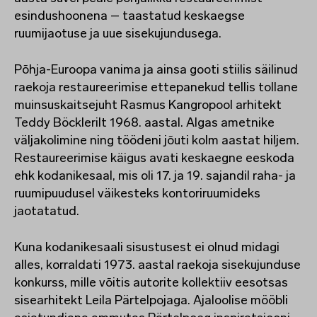
esindushoonena – taastatud keskaegse
ruumijaotuse ja uue sisekujundusega.
Põhja-Euroopa vanima ja ainsa gooti stiilis säilinud
raekoja restaureerimise ettepanekud tellis tollane
muinsuskaitsejuht Rasmus Kangropool arhitekt
Teddy Böcklerilt 1968. aastal. Algas ametnike
väljakolimine ning töödeni jõuti kolm aastat hiljem.
Restaureerimise käigus avati keskaegne eeskoda
ehk kodanikesaal, mis oli 17. ja 19. sajandil raha- ja
ruumipuudusel väikesteks kontoriruumideks
jaotatatud.
Kuna kodanikesaali sisustusest ei olnud midagi
alles, korraldati 1973. aastal raekoja sisekujunduse
konkurss, mille võitis autorite kollektiiv eesotsas
sisearhitekt Leila Pärtelpojaga. Ajaloolise mööbli