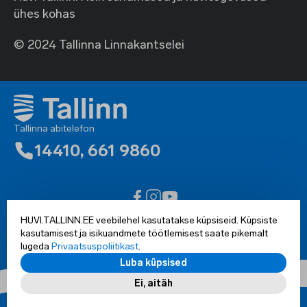
ühes kohas
© 2024 Tallinna Linnakantselei
Tallinna abitelefon
14410
,
661 9860
Ligipääsetavuse teatis
HUVI.TALLINN.EE veebilehel kasutatakse küpsiseid. Küpsiste
Kõik õigused kaitsud © 2002-2025 Tallinn
kasutamisest ja isikuandmete töötlemisest saate pikemalt
lugeda
Privaatsuspoliitikast
.
Luba küpsised
Ei, aitäh