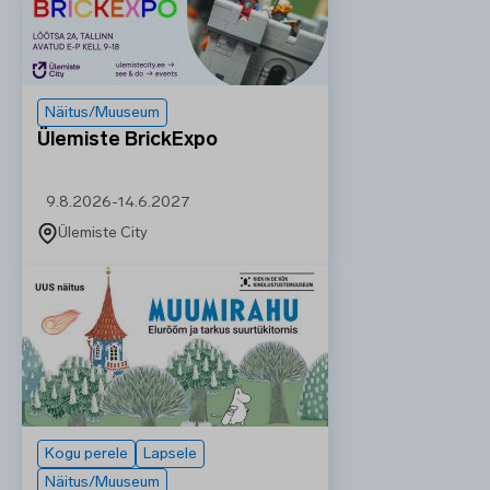
Näitus/Muuseum
Ülemiste BrickExpo
9.8.2026
-
14.6.2027
Ülemiste City
Kogu perele
Lapsele
Näitus/Muuseum