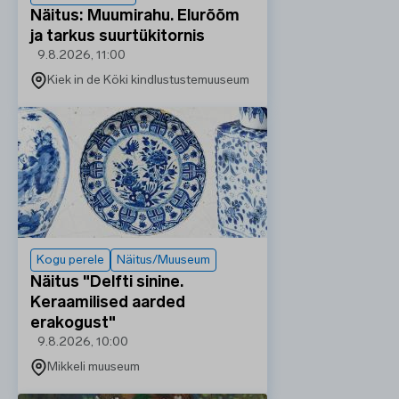
Näitus: Muumirahu. Elurõõm
ja tarkus suurtükitornis
9.8.2026, 11:00
Kiek in de Köki kindlustustemuuseum
Kogu perele
Näitus/Muuseum
Näitus "Delfti sinine.
Keraamilised aarded
erakogust"
9.8.2026, 10:00
Mikkeli muuseum