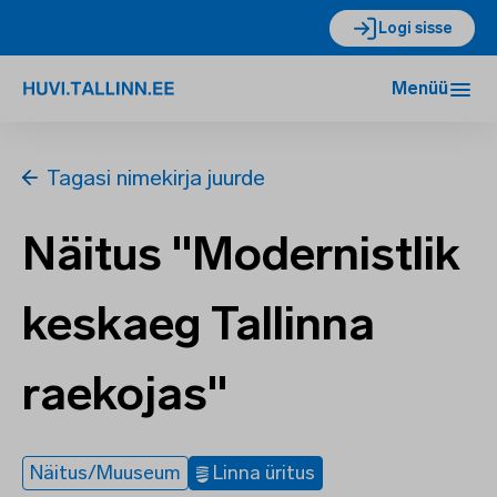
Logi sisse
Menüü
Tagasi nimekirja juurde
Näitus "Modernistlik
keskaeg Tallinna
raekojas"
Näitus/Muuseum
Linna üritus