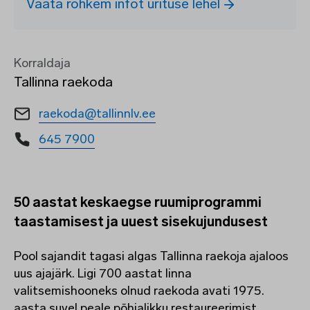
Vaata rohkem infot ürituse lehel
Korraldaja
Tallinna raekoda
raekoda@tallinnlv.ee
645 7900
50 aastat keskaegse ruumiprogrammi
taastamisest ja uuest sisekujundusest
Pool sajandit tagasi algas Tallinna raekoja ajaloos
uus ajajärk. Ligi 700 aastat linna
valitsemishooneks olnud raekoda avati 1975.
aasta suvel peale põhjalikku restaureerimist