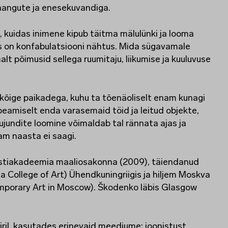
angute ja enesekuvandiga.
, kuidas inimene kipub täitma mälulünki ja looma
s on konfabulatsiooni nähtus. Mida sügavamale
 põimusid sellega ruumitaju, liikumise ja kuuluvuse
kõige paikadega, kuhu ta tõenäoliselt enam kunagi
peamiselt enda varasemaid töid ja leitud objekte,
ujundite loomine võimaldab tal rännata ajas ja
am naasta ei saagi.
nstiakadeemia maaliosakonna (2009), täiendanud
a College of Art) Ühendkuningriigis ja hiljem Moskva
emporary Art in Moscow). Škodenko läbis Glasgow
iril, kasutades erinevaid meediume: joonistust,