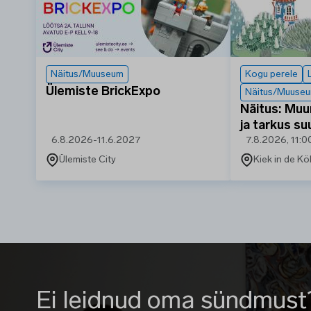
Näitus/Muuseum
Kogu perele
Ülemiste BrickExpo
Näitus/Muuse
Näitus: Muu
ja tarkus su
6.8.2026
-
11.6.2027
7.8.2026, 11:0
Ülemiste City
Kiek in de K
Ei leidnud oma sündmust