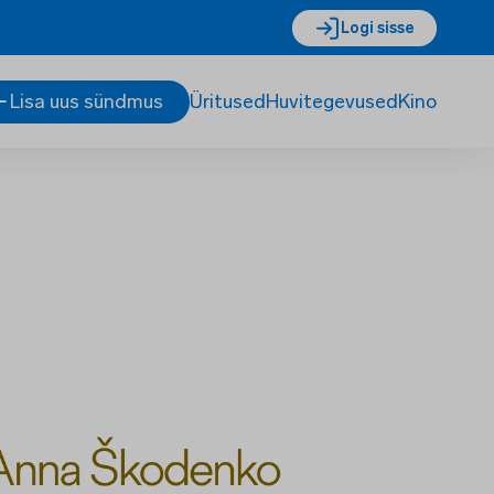
Logi sisse
Lisa uus sündmus
Üritused
Huvitegevused
Kino