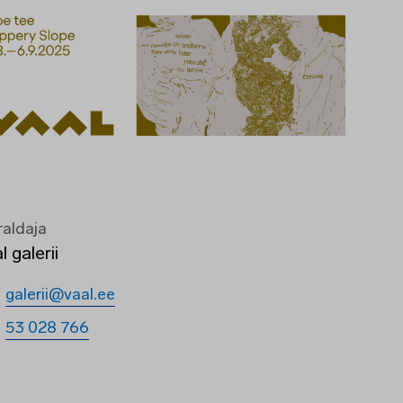
raldaja
l galerii
galerii@vaal.ee
53 028 766