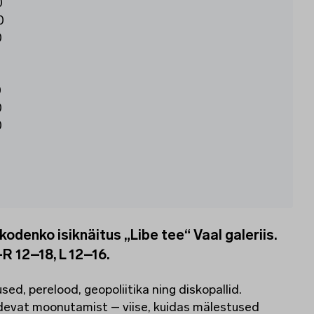
0
0
0
0
0
0
0
kodenko isiknäitus „Libe tee“ Vaal galeriis.
–R 12–18, L 12–16.
used, perelood, geopoliitika ning diskopallid.
idevat moonutamist – viise, kuidas mälestused