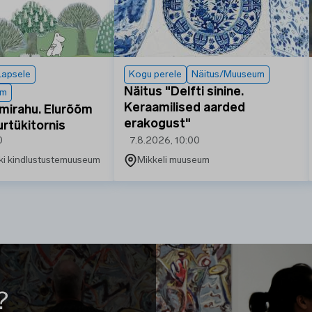
Lapsele
Kogu perele
Näitus/Muuseum
Näitus "Delfti sinine.
um
Keraamilised aarded
mirahu. Elurõõm
erakogust"
urtükitornis
0
7.8.2026, 10:00
öki kindlustustemuuseum
Mikkeli muuseum
?