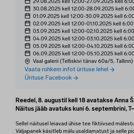
29.08.2025 kell 12:00
-
27.09.2025 kell 6:0
30.08.2025 kell 12:00
-
28.09.2025 kell 6:0
01.09.2025 kell 12:00
-
30.09.2025 kell 6:0
02.09.2025 kell 12:00
-
01.10.2025 kell 6:00
03.09.2025 kell 12:00
-
02.10.2025 kell 6:0
04.09.2025 kell 12:00
-
03.10.2025 kell 6:0
05.09.2025 kell 12:00
-
04.10.2025 kell 6:0
06.09.2025 kell 12:00
-
05.10.2025 kell 6:0
Vaal galerii (Telliskivi tänav 60a/5, Tallinn)
Vaata rohkem infot ürituse lehel
Ürituse Facebook
Reedel, 8. augustil kell 18 avatakse Anna Š
Näitus jääb avatuks kuni 6. septembrini, T
Sellel näitusel leiavad ühise tee fiktiivsed mälest
Väljapanek käsitleb mälu usaldamatust ja selle p