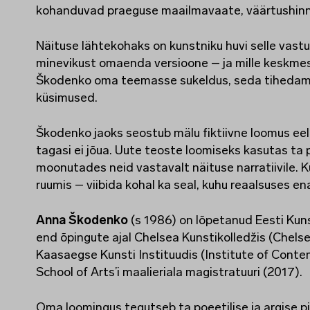
kohanduvad praeguse maailmavaate, väärtushinn
Näituse lähtekohaks on kunstniku huvi selle vastu
minevikust omaenda versioone – ja mille keskme
Škodenko oma teemasse sukeldus, seda tihedamalt
küsimused.
Škodenko jaoks seostub mälu fiktiivne loomus eel
tagasi ei jõua. Uute teoste loomiseks kasutas ta 
moonutades neid vastavalt näituse narratiivile. K
ruumis – viibida kohal ka seal, kuhu reaalsuses en
Anna Škodenko
(s 1986) on lõpetanud Eesti Ku
end õpingute ajal Chelsea Kunstikolledžis (Chelse
Kaasaegse Kunsti Instituudis (Institute of Cont
School of Arts’i maalieriala magistratuuri (2017).
Oma loomingus tegutseb ta poeetilise ja argise pi