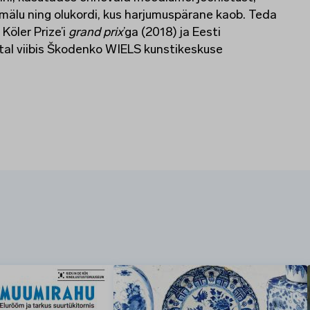
t, mälu ning olukordi, kus harjumuspärane kaob. Teda
Köler Prize’i
grand prix
’ga (2018) ja Eesti
stal viibis Škodenko WIELS kunstikeskuse