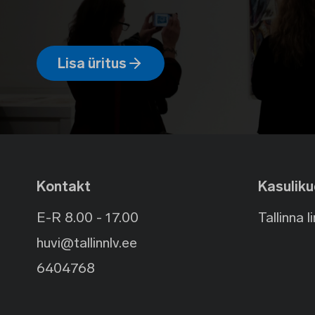
Lisa üritus
Kontakt
Kasuliku
E-R 8.00 - 17.00
Tallinna l
huvi@tallinnlv.ee
6404768