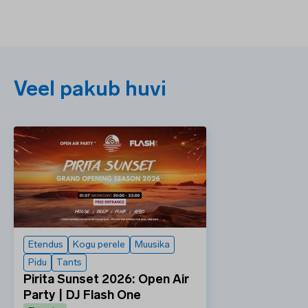
Veel pakub huvi
Etendus
Kogu perele
Muusika
Pidu
Tants
Pirita Sunset 2026: Open Air
Party | DJ Flash One