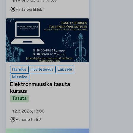
10.8.2026
-
29.10.2026
Pirita Surfiklubi
Haridus
Huvitegevus
Lapsele
Muusika
Elektronmuusika tasuta
kursus
Tasuta
12.8.2026, 18:00
Punane tn 69