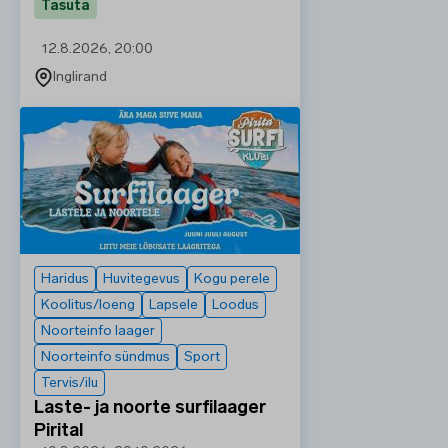
Tasuta
12.8.2026, 20:00
Inglirand
Haridus
Huvitegevus
Kogu perele
Koolitus/loeng
Lapsele
Loodus
Noorteinfo laager
Noorteinfo sündmus
Sport
Tervis/ilu
Laste- ja noorte surfilaager
Pirital