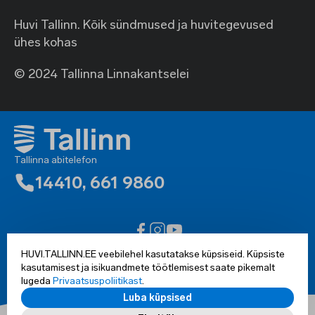
Huvi Tallinn. Kõik sündmused ja huvitegevused
ühes kohas
© 2024 Tallinna Linnakantselei
Tallinna abitelefon
14410
,
661 9860
Ligipääsetavuse teatis
HUVI.TALLINN.EE veebilehel kasutatakse küpsiseid. Küpsiste
Kõik õigused kaitsud © 2002-2025 Tallinn
kasutamisest ja isikuandmete töötlemisest saate pikemalt
lugeda
Privaatsuspoliitikast
.
Luba küpsised