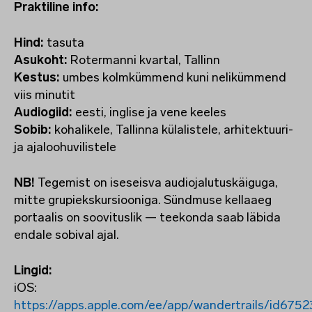
Praktiline info:
Hind:
tasuta
Asukoht:
Rotermanni kvartal, Tallinn
Kestus:
umbes kolmkümmend kuni nelikümmend
viis minutit
Audiogiid:
eesti, inglise ja vene keeles
Sobib:
kohalikele, Tallinna külalistele, arhitektuuri-
ja ajaloohuvilistele
NB!
Tegemist on iseseisva audiojalutuskäiguga,
mitte grupiekskursiooniga. Sündmuse kellaaeg
portaalis on soovituslik — teekonda saab läbida
endale sobival ajal.
Lingid:
iOS:
https://apps.apple.com/ee/app/wandertrails/id675