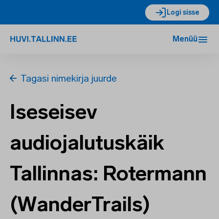
Logi sisse
Menüü
Tagasi nimekirja juurde
Iseseisev
audiojalutuskäik
Tallinnas: Rotermann
(WanderTrails)