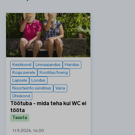
Keskkond
Linnaaiandus
Haridus
Kogu perele
Koolitus/loeng
Lapsele
Loodus
Noorteinfo sündmus
Varia
Ühiskond
Töötuba - mida teha kui WC ei
tööta
Tasuta
11.9.2026, 14:00