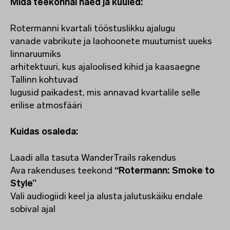
Mida teekonnal näed ja kuuled:
Rotermanni kvartali tööstuslikku ajalugu
vanade vabrikute ja laohoonete muutumist uueks
linnaruumiks
arhitektuuri, kus ajaloolised kihid ja kaasaegne
Tallinn kohtuvad
lugusid paikadest, mis annavad kvartalile selle
erilise atmosfääri
Kuidas osaleda:
Laadi alla tasuta WanderTrails rakendus
Ava rakenduses teekond
“Rotermann: Smoke to
Style”
Vali audiogiidi keel ja alusta jalutuskäiku endale
sobival ajal