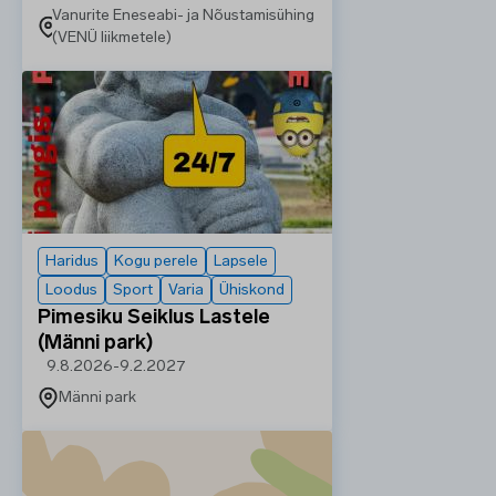
Vanurite Eneseabi- ja Nõustamisühing
(VENÜ liikmetele)
Haridus
Kogu perele
Lapsele
Loodus
Sport
Varia
Ühiskond
Pimesiku Seiklus Lastele
(Männi park)
9.8.2026
-
9.2.2027
Männi park