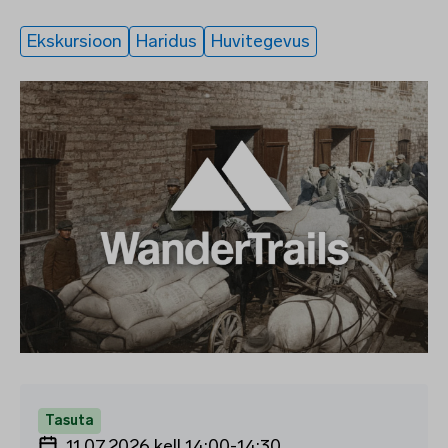
Ekskursioon
Haridus
Huvitegevus
Tasuta
11.07.2026 kell 14:00
-
14:30