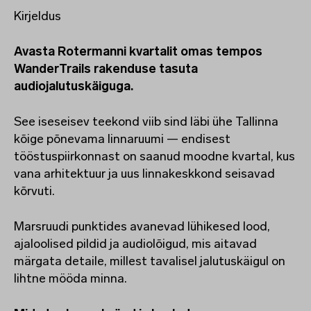
Kirjeldus
Avasta Rotermanni kvartalit omas tempos
WanderTrails rakenduse tasuta
audiojalutuskäiguga.
See iseseisev teekond viib sind läbi ühe Tallinna
kõige põnevama linnaruumi — endisest
tööstuspiirkonnast on saanud moodne kvartal, kus
vana arhitektuur ja uus linnakeskkond seisavad
kõrvuti.
Marsruudi punktides avanevad lühikesed lood,
ajaloolised pildid ja audiolõigud, mis aitavad
märgata detaile, millest tavalisel jalutuskäigul on
lihtne mööda minna.