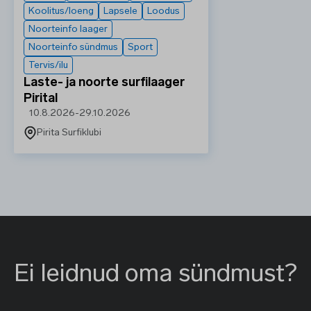
Koolitus/loeng
Lapsele
Loodus
Noorteinfo laager
Noorteinfo sündmus
Sport
Tervis/ilu
Laste- ja noorte surfilaager
Pirital
10.8.2026
-
29.10.2026
Pirita Surfiklubi
Ei leidnud oma sündmust?