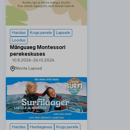
Haridus
Kogu perele
Lapsele
Loodus
Mänguaeg Montessori
perekeskuses
10.8.2026
-
26.10.2026
Monte Lapsed
Haridus
Huvitegevus
Kogu perele