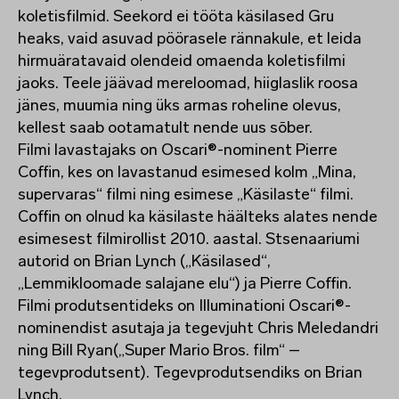
koletisfilmid. Seekord ei tööta käsilased Gru
heaks, vaid asuvad pöörasele rännakule, et leida
hirmuäratavaid olendeid omaenda koletisfilmi
jaoks. Teele jäävad mereloomad, hiiglaslik roosa
jänes, muumia ning üks armas roheline olevus,
kellest saab ootamatult nende uus sõber.
Filmi lavastajaks on Oscari®-nominent Pierre
Coffin, kes on lavastanud esimesed kolm „Mina,
supervaras“ filmi ning esimese „Käsilaste“ filmi.
Coffin on olnud ka käsilaste häälteks alates nende
esimesest filmirollist 2010. aastal. Stsenaariumi
autorid on Brian Lynch („Käsilased“,
„Lemmikloomade salajane elu“) ja Pierre Coffin.
Filmi produtsentideks on Illuminationi Oscari®-
nominendist asutaja ja tegevjuht Chris Meledandri
ning Bill Ryan(„Super Mario Bros. film“ –
tegevprodutsent). Tegevprodutsendiks on Brian
Lynch.