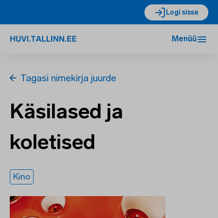
Logi sisse
Menüü
Tagasi nimekirja juurde
Käsilased ja
koletised
Kino