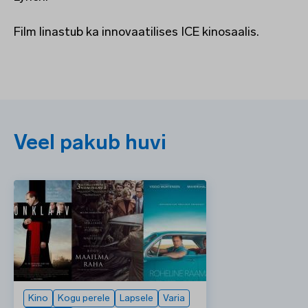
Film linastub ka innovaatilises ICE kinosaalis.
Veel pakub huvi
Kino
Kogu perele
Lapsele
Varia