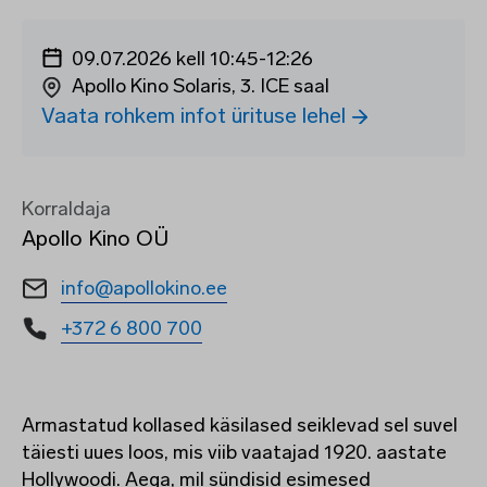
09.07.2026 kell 10:45
-
12:26
Apollo Kino Solaris, 3. ICE saal
Vaata rohkem infot ürituse lehel
Korraldaja
Apollo Kino OÜ
info@apollokino.ee
+372 6 800 700
Armastatud kollased käsilased seiklevad sel suvel
täiesti uues loos, mis viib vaatajad 1920. aastate
Hollywoodi. Aega, mil sündisid esimesed