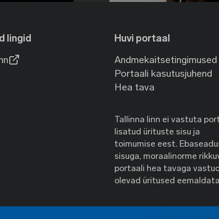
d lingid
Huvi portaal
inn
Andmekaitsetingimused
Portaali kasutusjuhend
Hea tava
Tallinna linn ei vastuta por
lisatud ürituste sisu ja
toimumise eest. Ebaseadus
sisuga, moraalinorme rikku
portaali hea tavaga vastuo
olevad üritused eemaldata