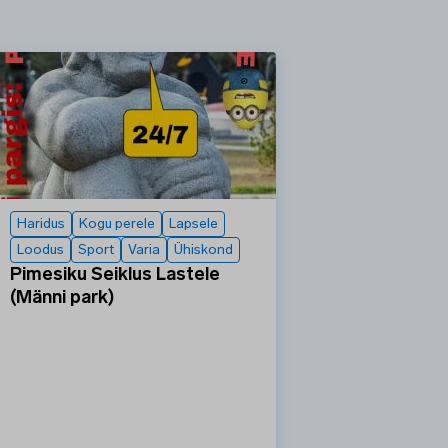
Haridus
Kogu perele
Lapsele
Loodus
Sport
Varia
Ühiskond
Pimesiku Seiklus Lastele
(Männi park)