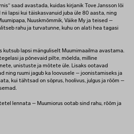
rnis“ saad avastada, kuidas kirjanik Tove Jansson lõi
i lapsi kui täiskasvanuid juba üle 80 aasta, ning
uumipapa, Nuuskmõmmik, Väike My ja teised –
itseb rahu ja turvatunne, kuhu on alati hea tagasi
is kutsub lapsi mänguliselt Muumimaailma avastama.
egelasi ja põnevaid pilte, mõelda, milline
nete, unistuste ja mõtete üle. Lisaks ootavad
 ning ruumi jagub ka loovusele – joonistamiseks ja
ta, kui tähtsad on sõprus, hoolivus, julgus ja rõõm –
isemad.
mõtetel lennata – Muumiorus ootab sind rahu, rõõm ja