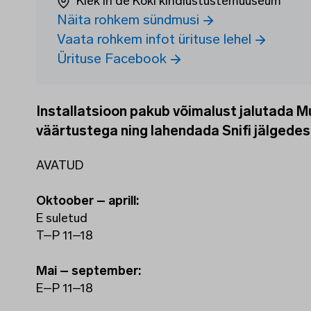
Kiek in de Köki kindlustustemuuseum
Näita rohkem sündmusi
Vaata rohkem infot ürituse lehel
Ürituse Facebook
Installatsioon pakub võimalust jalutada 
väärtustega ning lahendada Snifi jälgede
AVATUD
Oktoober – aprill:
E suletud
T–P 11–18
Mai – september:
E–P 11–18