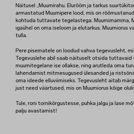
Näitusel „Muumirahu. Elurõõm ja tarkus suurtükito
armastatud Muumipere lood, mis on rõõmustanud ni
kohtuda tuttavate tegelastega. Muumimamma, M
igaühel on oma iseloom ja elutarkus. Muumiorus val
tulla.
Pere pisematele on loodud vahva tegevusleht, m
Tegevuslehe abil saab näituselt otsida tuttavaid t
muumitegelane ise ollakse, ning arutleda oma tun
lahendamist mitmesugused ülesanded ja ristsõnad
oma ideede elluviimiseks. Tegevusleht aitab märga
just need väärtused, mis on Muumiorus kõige olul
Tule, roni tornikõrgustesse, puhka jalgu ja lase 
palju avastamist!