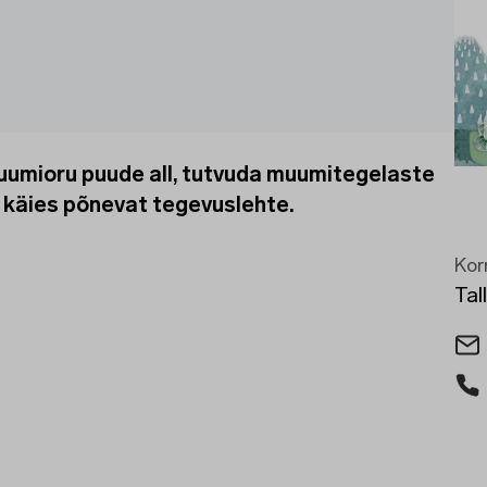
Muumioru puude all, tutvuda muumitegelaste
s käies põnevat tegevuslehte.
Kor
Tal