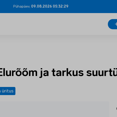
Pühapäev,
09.08.2026 05:32:30
lurõõm ja tarkus suurtü
 üritus