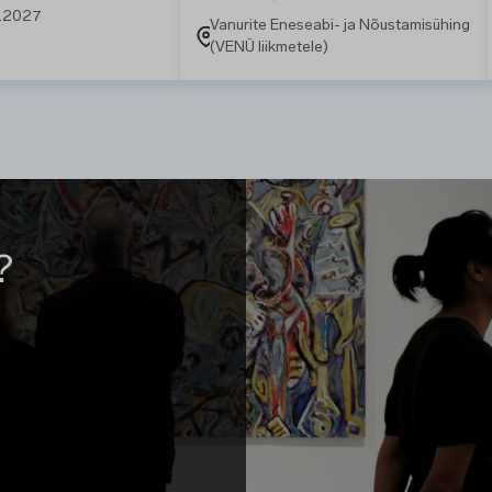
6.2027
Vanurite Eneseabi- ja Nõustamisühing
(VENÜ liikmetele)
?