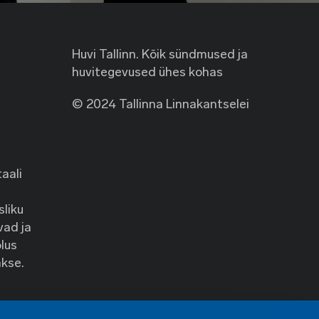
Huvi Tallinn. Kõik sündmused ja
huvitegevused ühes kohas
© 2024 Tallinna Linnakantselei
taali
liku
vad ja
lus
kse.