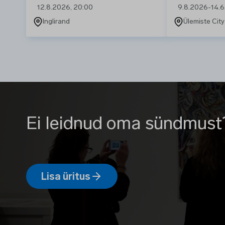
12.8.2026, 20:00
9.8.2026
-
14.
Inglirand
Ülemiste City
Ei leidnud oma sündmust
Lisa üritus