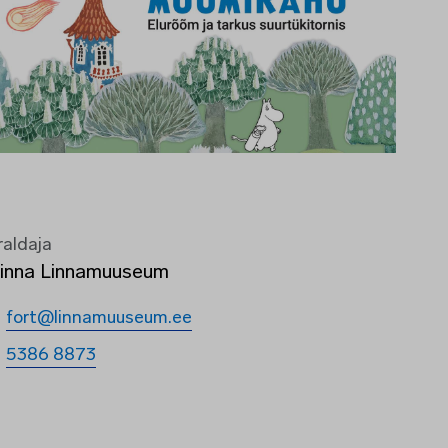
raldaja
linna Linnamuuseum
fort@linnamuuseum.ee
5386 8873