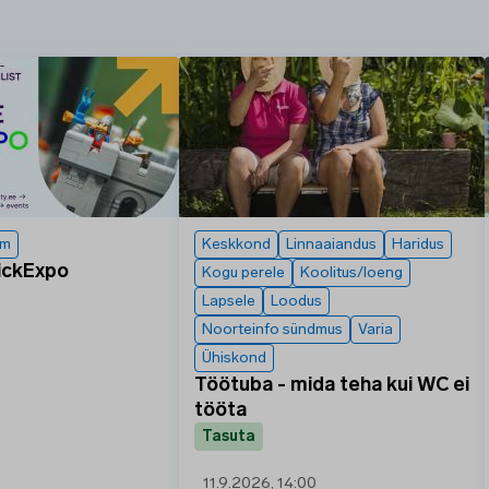
um
Keskkond
Linnaaiandus
Haridus
ickExpo
Kogu perele
Koolitus/loeng
Lapsele
Loodus
Noorteinfo sündmus
Varia
Ühiskond
Töötuba - mida teha kui WC ei
tööta
Tasuta
11.9.2026, 14:00