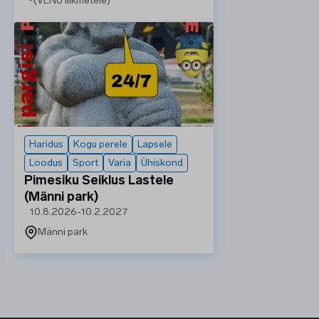
(VENÜ liikmetele)
Haridus
Kogu perele
Lapsele
Loodus
Sport
Varia
Ühiskond
Pimesiku Seiklus Lastele
(Männi park)
10.8.2026
-
10.2.2027
Männi park