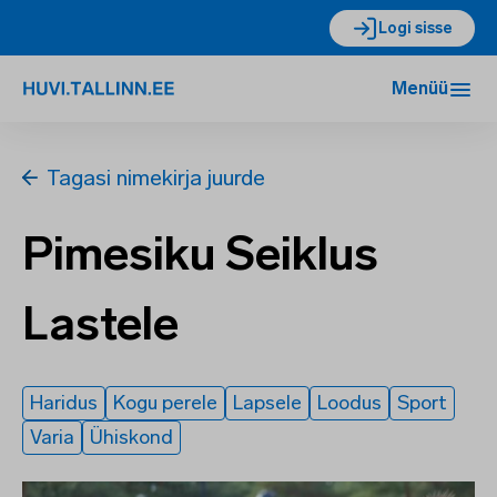
Logi sisse
Menüü
Tagasi nimekirja juurde
Pimesiku Seiklus
Lastele
Haridus
Kogu perele
Lapsele
Loodus
Sport
Varia
Ühiskond