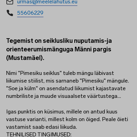
urmas@meelelahutus.eu
55606229
Tegemist on seiklusliku nuputamis-ja
orienteerumismänguga Männi pargis
(Mustamäel).
Nimi "Pimesiku seiklus" tuleb mängu läbivast
liikumise stiilist, mis sarnaneb "Pimesiku" mängule.
"Soe ja külm" on asendatud liikumist kajastavate
numbriliste ja muude visuaalsete väärtustega...
Igas punktis on küsimus, millele on antud kuus
vastuse varianti, millest kolm on õiged. Peale õieti
vastamist saab edasi liikuda.
TEHNILISED TINGIMUSED: