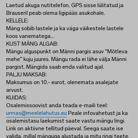
Laetud akuga nutitelefon, GPS sisse lülitatud ja
Brauseril peab olema ligipääs asukohale.
KELLELE:
Mäng sobib lastele ja ka väga väikestele lastele
koos vanematega...
KUST MÄNG ALGAB:
Mängu alguspunkt on Männi pargis asuv "Mõtleva
mehe" kuju juures. Mängu rada ei lähe välja Männi
pargist. Mängida saab enda valitud ajal.
PALJU MAKSAB:
Maksumus on 10.- eurot, olenemata asalejate
arvust.
KUIDAS:
Osalemissoovist anda teada e-maili teel:
urmas@meelelahutus.eu
Peale infovahetust ja ka
osalemistasu laekumist saate vastu mängu lingi.
Link on aktiivne tellitud päeval. Seega saate ise
valida, millal mänguga alustada ja mitu ringi teete.