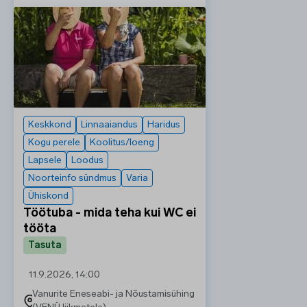
Keskkond
Linnaaiandus
Haridus
Kogu perele
Koolitus/loeng
Lapsele
Loodus
Noorteinfo sündmus
Varia
Ühiskond
Töötuba - mida teha kui WC ei
tööta
Tasuta
11.9.2026, 14:00
Vanurite Eneseabi- ja Nõustamisühing