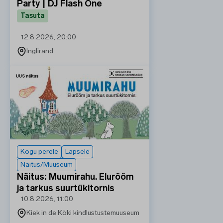
Party | DJ Flash One
Tasuta
12.8.2026, 20:00
Inglirand
Kogu perele
Lapsele
Näitus/Muuseum
Näitus: Muumirahu. Elurõõm
ja tarkus suurtükitornis
10.8.2026, 11:00
Kiek in de Köki kindlustustemuuseum