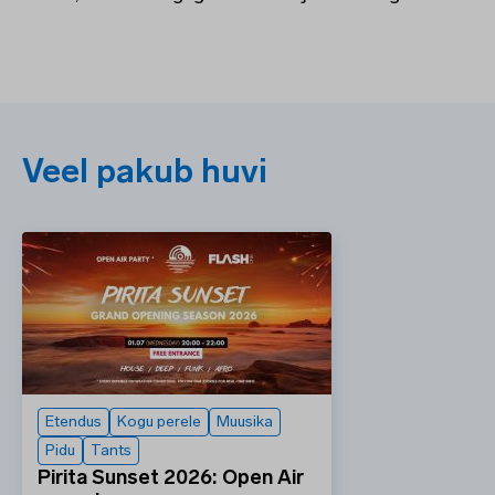
Veel pakub huvi
Etendus
Kogu perele
Muusika
Pidu
Tants
Pirita Sunset 2026: Open Air