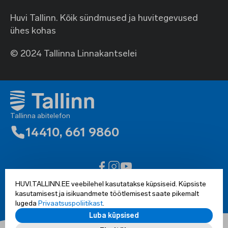
Huvi Tallinn. Kõik sündmused ja huvitegevused
ühes kohas
© 2024 Tallinna Linnakantselei
Tallinna abitelefon
14410
,
661 9860
Ligipääsetavuse teatis
HUVI.TALLINN.EE veebilehel kasutatakse küpsiseid. Küpsiste
Kõik õigused kaitsud © 2002-2025 Tallinn
kasutamisest ja isikuandmete töötlemisest saate pikemalt
lugeda
Privaatsuspoliitikast
.
Luba küpsised