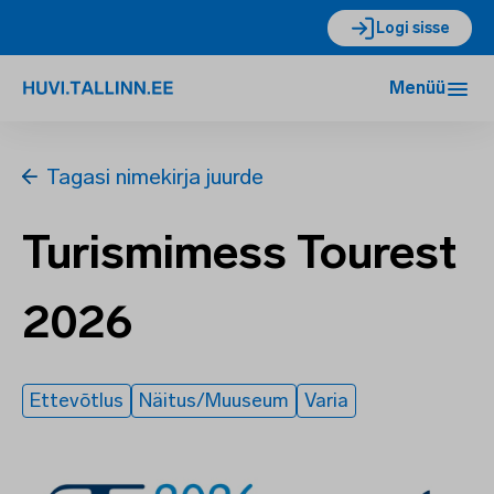
Logi sisse
Menüü
Tagasi nimekirja juurde
Turismimess Tourest
2026
Ettevõtlus
Näitus/Muuseum
Varia