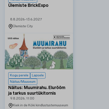
Ülemiste BrickExpo
8.8.2026
-
13.6.2027
Ülemiste City
Kogu perele
Lapsele
Näitus/Muuseum
Näitus: Muumirahu. Elurõõm
ja tarkus suurtükitornis
9.8.2026, 11:00
Kiek in de Köki kindlustustemuuseum