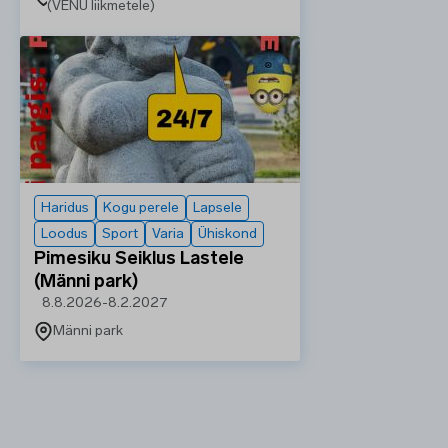
(VENÜ liikmetele)
Haridus
Kogu perele
Lapsele
Loodus
Sport
Varia
Ühiskond
Pimesiku Seiklus Lastele
(Männi park)
8.8.2026
-
8.2.2027
Männi park