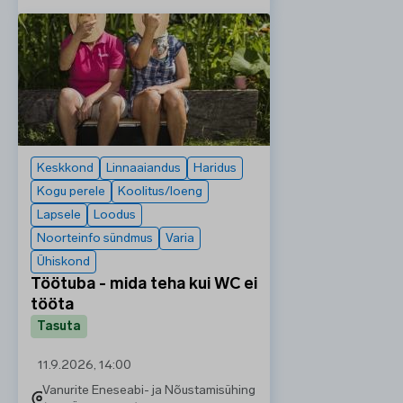
Keskkond
Linnaaiandus
Haridus
Kogu perele
Koolitus/loeng
Lapsele
Loodus
Noorteinfo sündmus
Varia
Ühiskond
Töötuba - mida teha kui WC ei
tööta
Tasuta
11.9.2026, 14:00
Vanurite Eneseabi- ja Nõustamisühing