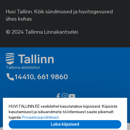
Huvi Tallinn. Kõik sündmused ja huvitegevused
ühes kohas
© 2024 Tallinna Linnakantselei
Tallinna abitelefon
14410
,
661 9860
Ligipääsetavuse teatis
HUVI.TALLINN.EE veebilehel kasutatakse küpsiseid. Küpsiste
Kõik õigused kaitsud © 2002-2025 Tallinn
kasutamisest ja isikuandmete töötlemisest saate pikemalt
lugeda
Privaatsuspoliitikast
.
Luba küpsised