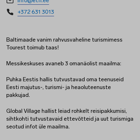
info@etfl.ee
+372 631 3013
Baltimaade vanim rahvusvaheline turismimess
Tourest toimub taas!
Messikeskuses avaneb 3 omanäolist maailma:
Puhka Eestis hallis tutvustavad oma teenuseid
Eesti majutus-, turismi- ja heaoluteenuste
pakkujad.
Global Village hallist leiad rohkelt reisipakkumisi,
sihtkohti tutvustavaid ettevõtteid ja uut turismiga
seotud infot üle maailma.