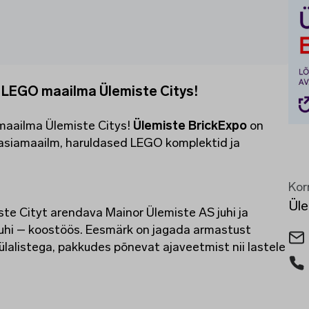
t LEGO maailma Ülemiste Citys!
 maailma Ülemiste Citys!
Ülemiste BrickExpo
on
aasiamaailm, haruldased LEGO komplektid ja
Kor
Üle
ste Cityt arendava Mainor Ülemiste AS juhi ja
juhi – koostöös. Eesmärk on jagada armastust
ülalistega, pakkudes põnevat ajaveetmist nii lastele