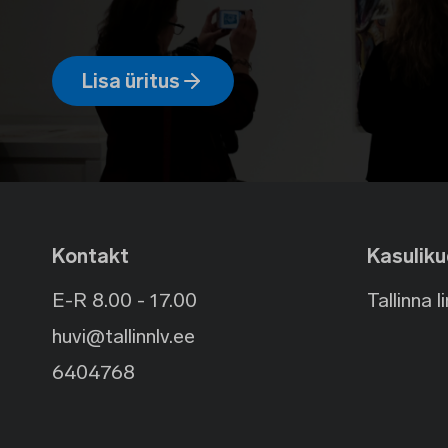
Lisa üritus
Kontakt
Kasuliku
E-R 8.00 - 17.00
Tallinna l
huvi@tallinnlv.ee
6404768