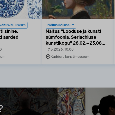
Näitus/Muuseum
Näitus/Muuseum
i sinine.
Näitus "Looduse ja kunsti
d aarded
sümfoonia. Serlachiuse
kunstikogu" 28.02.–23.08…
00
7.8.2026, 10:00
seum
Kadrioru kunstimuuseum
?