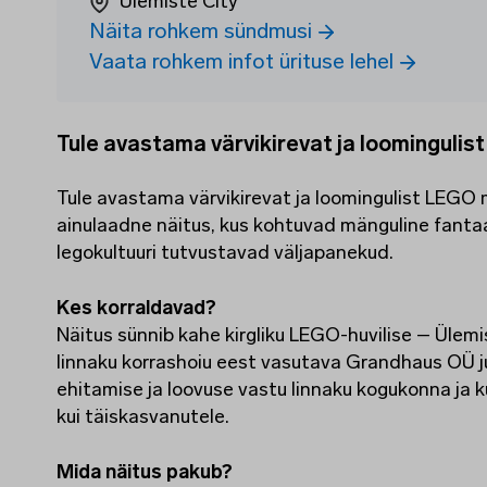
Ülemiste City
Näita rohkem sündmusi
Vaata rohkem infot ürituse lehel
Tule avastama värvikirevat ja loomingulis
Tule avastama värvikirevat ja loomingulist LEGO
ainulaadne näitus, kus kohtuvad mänguline fant
legokultuuri tutvustavad väljapanekud.
Kes korraldavad?
Näitus sünnib kahe kirgliku LEGO-huvilise – Ülemi
linnaku korrashoiu eest vasutava Grandhaus OÜ 
ehitamise ja loovuse vastu linnaku kogukonna ja k
kui täiskasvanutele.
Mida näitus pakub?