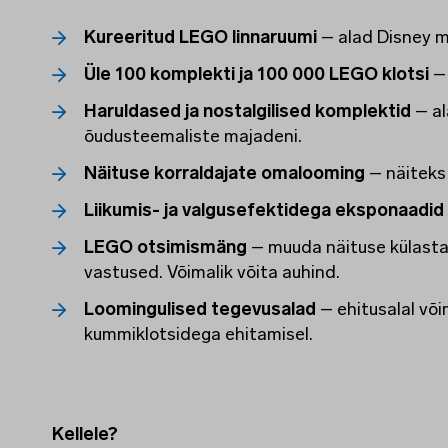
Kureeritud LEGO linnaruumi
– alad Disney ma
Üle 100 komplekti ja 100 000 LEGO klotsi
– 
Haruldased ja nostalgilised komplektid
– al
õudusteemaliste majadeni.
Näituse korraldajate omalooming
– näiteks 
Liikumis- ja valgusefektidega eksponaadid
LEGO otsimismäng
– muuda näituse külastam
vastused. Võimalik võita auhind.
Loomingulised tegevusalad
– ehitusalal või
kummiklotsidega ehitamisel.
Kellele?