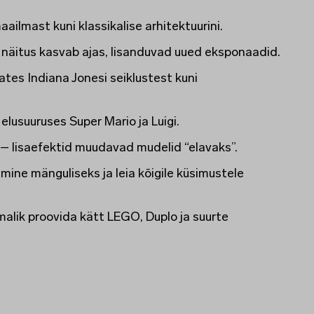
ailmast kuni klassikalise arhitektuurini.
näitus kasvab ajas, lisanduvad uued eksponaadid.
ates Indiana Jonesi seiklustest kuni
elusuuruses Super Mario ja Luigi.
– lisaefektid muudavad mudelid “elavaks”.
ine mänguliseks ja leia kõigile küsimustele
malik proovida kätt LEGO, Duplo ja suurte