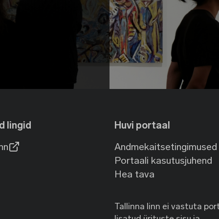
d lingid
Huvi portaal
inn
Andmekaitsetingimused
Portaali kasutusjuhend
Hea tava
Tallinna linn ei vastuta por
lisatud ürituste sisu ja