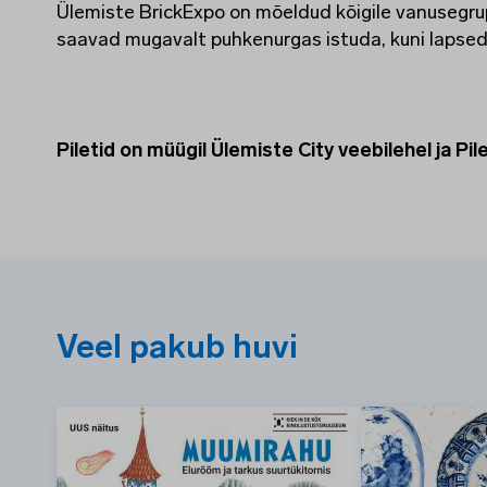
Ülemiste BrickExpo on mõeldud kõigile vanusegr
saavad mugavalt puhkenurgas istuda, kuni lapsed
Piletid on müügil Ülemiste City veebilehel ja Pile
Veel pakub huvi