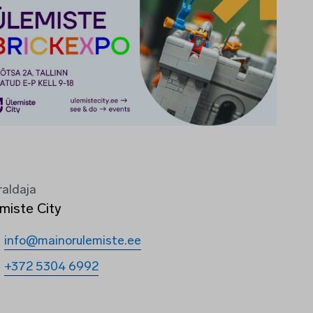
raldaja
miste City
info@mainorulemiste.ee
+372 5304 6992