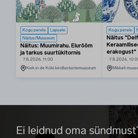
Kogu perele
Lapsele
Kogu perele
Näitus "Delft
Näitus/Muuseum
Keraamilise
Näitus: Muumirahu. Elurõõm
erakogust"
ja tarkus suurtükitornis
7.8.2026, 11:00
7.8.2026, 10:
Kiek in de Köki kindlustustemuuseum
Mikkeli muu
Ei leidnud oma sündmust