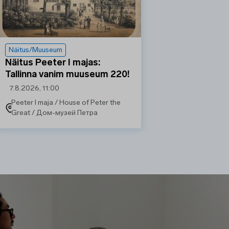
Näitus/Muuseum
Näitus Peeter I majas:
Tallinna vanim muuseum 220!
7.8.2026, 11:00
Peeter I maja / House of Peter the
Great / Дом-музей Петра