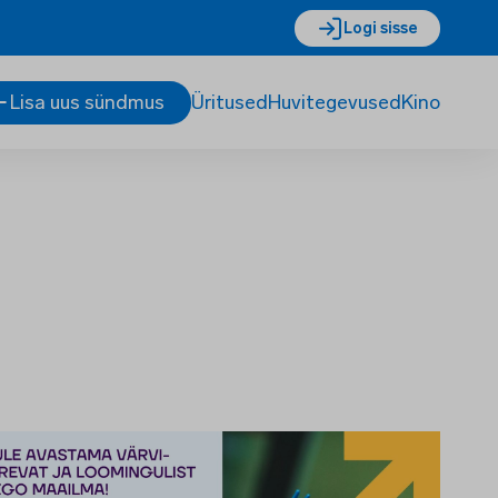
Logi sisse
Lisa uus sündmus
Üritused
Huvitegevused
Kino